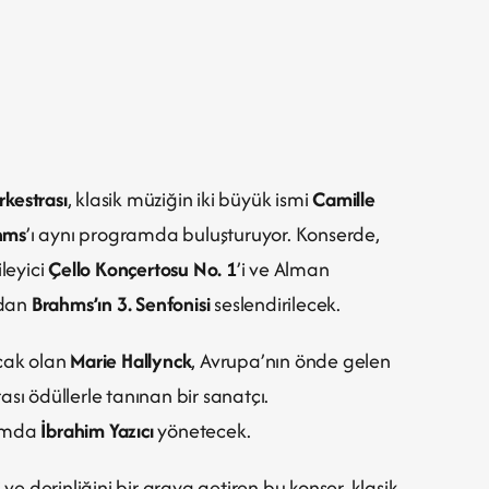
kestrası
, klasik müziğin iki büyük ismi 
Camille 
hms
’ı aynı programda buluşturuyor. Konserde, 
leyici 
Çello Konçertosu No. 1
’i ve Alman 
dan 
Brahms’ın 3. Senfonisi
 seslendirilecek.
cak olan 
Marie Hallynck
, Avrupa’nın önde gelen 
ası ödüllerle tanınan bir sanatçı.
amda 
İbrahim Yazıcı
 yönetecek.
 derinliğini bir araya getiren bu konser, klasik 