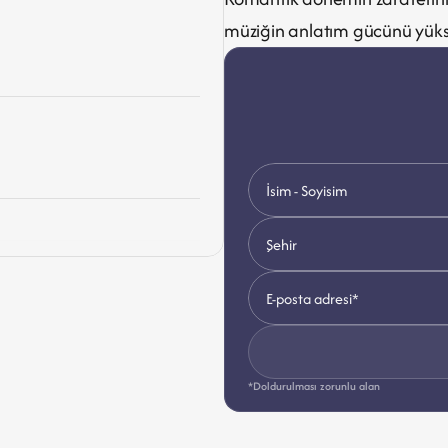
müziğin anlatım gücünü yüks
*Doldurulması zorunlu alan