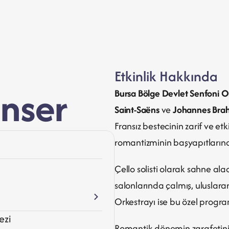
Etkinlik Hakkında
nser
Bursa Bölge Devlet Senfoni Or
Saint-Saëns
 ve 
Johannes Bra
Fransız bestecinin zarif ve etki
romantizminin başyapıtların
Çello solisti olarak sahne ala
salonlarında çalmış, uluslarar
Orkestrayı ise bu özel progr
ezi
Romantik dönemin zarafetini ve