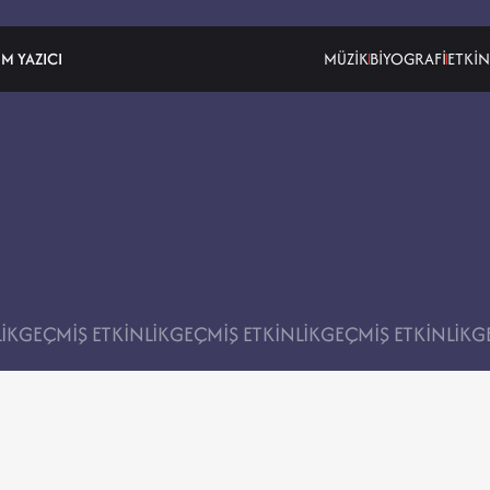
M YAZICI
MÜZİK
BİYOGRAFİ
ETKİN
İK
GEÇMİŞ ETKİNLİK
GEÇMİŞ ETKİNLİK
GEÇMİŞ ETKİNLİK
G